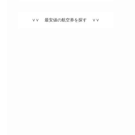
∨∨ 最安値の航空券を探す ∨∨