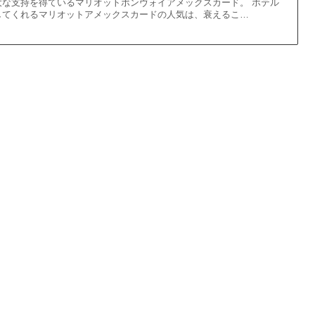
大な支持を得ているマリオットボンヴォイアメックスカード。 ホテル
してくれるマリオットアメックスカードの人気は、衰えるこ…